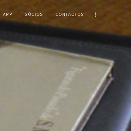
APP
SÓCIOS
CONTACTOS